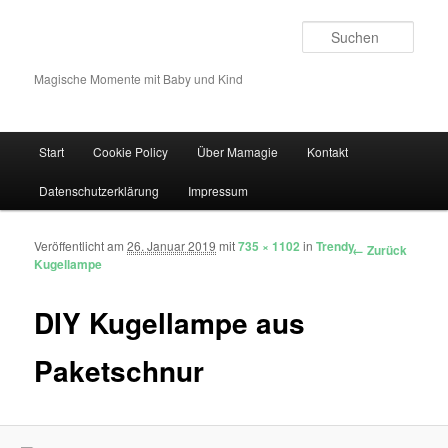
Such
Magische Momente mit Baby und Kind
Hauptmenü
Start
Cookie Policy
Über Mamagie
Kontakt
Zum Inhalt wechseln
Zum sekundären Inhalt wechseln
Datenschutzerklärung
Impressum
Veröffentlicht am
26. Januar 2019
mit
735 × 1102
in
Trendy
Bilder-Navigation
← Zurück
Kugellampe
DIY Kugellampe aus
Paketschnur