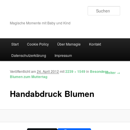
Such
Magische Momente mit Baby und Kind
Hauptmenü
Start
Cookie Policy
Über Mamagie
Kontakt
Zum Inhalt wechseln
Zum sekundären Inhalt wechseln
Datenschutzerklärung
Impressum
Veröffentlicht am
24. April 2012
mit
2239 × 1549
in
Besondere
Bilder-Navigation
Weiter →
Blumen zum Muttertag
Handabdruck Blumen