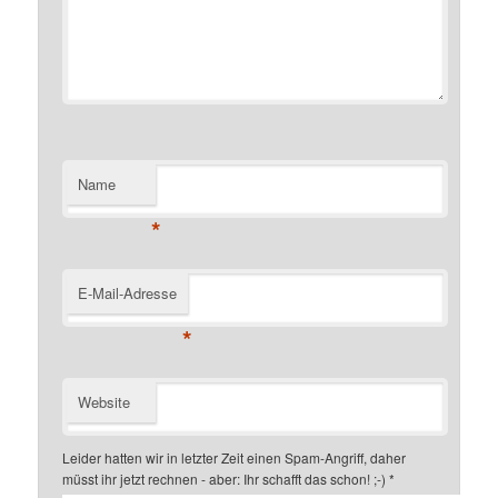
Name
*
E-Mail-Adresse
*
Website
Leider hatten wir in letzter Zeit einen Spam-Angriff, daher
müsst ihr jetzt rechnen - aber: Ihr schafft das schon! ;-)
*