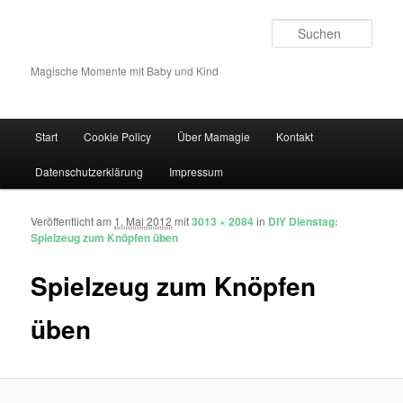
Such
Magische Momente mit Baby und Kind
Hauptmenü
Start
Cookie Policy
Über Mamagie
Kontakt
Zum Inhalt wechseln
Zum sekundären Inhalt wechseln
Datenschutzerklärung
Impressum
Veröffentlicht am
1. Mai 2012
mit
3013 × 2084
in
DIY Dienstag:
Bilder-Navigation
Spielzeug zum Knöpfen üben
Spielzeug zum Knöpfen
üben