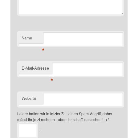
Name
*
E-Mail-Adresse
*
Website
Leider hatten wir in letzter Zeit einen Spam-Angriff, daher
müsst ihr jetzt rechnen - aber: Ihr schafft das schon! ;-)
*
+