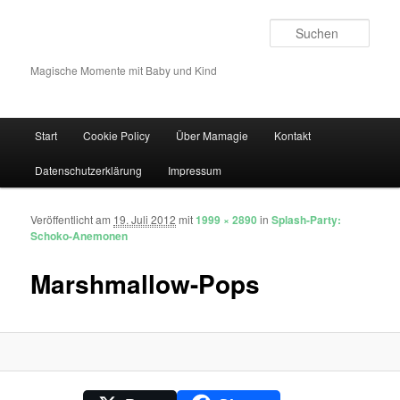
Such
Magische Momente mit Baby und Kind
Hauptmenü
Start
Cookie Policy
Über Mamagie
Kontakt
Zum Inhalt wechseln
Zum sekundären Inhalt wechseln
Datenschutzerklärung
Impressum
Veröffentlicht am
19. Juli 2012
mit
1999 × 2890
in
Splash-Party:
Bilder-Navigation
Schoko-Anemonen
Marshmallow-Pops