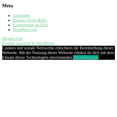
Meta
Anmelden
Beitrags-Feed (
RSS
)
Kommentare als
RSS
WordPress.org
BloggerAmt
Proudly powered by WordPress
Cookies und soziale Netzwerke erleichtern die Bereitstellung dieser
Webseite. Mit der Nutzung dieser Webseite erklärst du dich mit dem
Einsatz dieser Technologien einverstanden.
OK
Weiterlesen