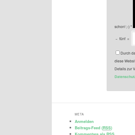
schon! ;-)
*
−
fünf
=
Durch da
diese Websi
Details zur 
Datenschut
META
Anmelden
Beitrags-Feed (
RSS
)
Kommentare als
RSS