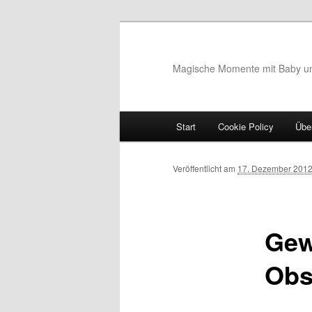
Magische Momente mit Baby u
Hauptmenü
Start
Cookie Policy
Übe
Zum Inhalt wechseln
Zum sekundären Inhalt wec
Bilder-Navigation
Veröffentlicht am
17. Dezember 201
Gew
Obs