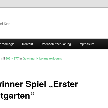
nd Kind
r Mamagie
Kontakt
Datenschutzerklärung
Impressum
hseln
2
mit
503 × 377
in
Gewinner Nikolausverlosung
inner Spiel „Erster
tgarten“