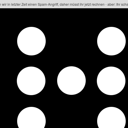
 wir in letzter Zeit einen Spam-Angriff, daher müsst ihr jetzt rechnen - aber: Ihr scha