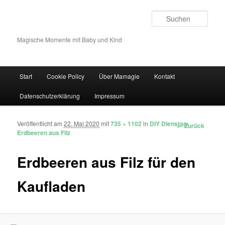
Such
Magische Momente mit Baby und Kind
Hauptmenü
Start
Cookie Policy
Über Mamagie
Kontakt
Zum Inhalt wechseln
Zum sekundären Inhalt wechseln
Datenschutzerklärung
Impressum
Veröffentlicht am
22. Mai 2020
mit
735 × 1102
in
DIY Dienstag:
Bilder-Navigation
← Zurück
Erdbeeren aus Filz
Erdbeeren aus Filz für den
Kaufladen