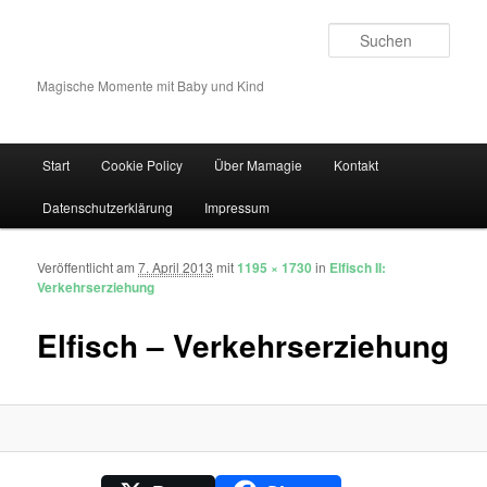
Such
Magische Momente mit Baby und Kind
Hauptmenü
Start
Cookie Policy
Über Mamagie
Kontakt
Zum Inhalt wechseln
Zum sekundären Inhalt wechseln
Datenschutzerklärung
Impressum
Veröffentlicht am
7. April 2013
mit
1195 × 1730
in
Elfisch II:
Bilder-Navigation
Verkehrserziehung
Elfisch – Verkehrserziehung