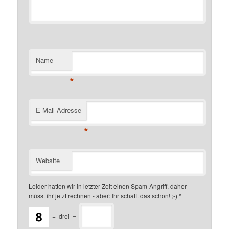
Name
*
E-Mail-Adresse
*
Website
Leider hatten wir in letzter Zeit einen Spam-Angriff, daher
müsst ihr jetzt rechnen - aber: Ihr schafft das schon! ;-)
*
+
drei
=