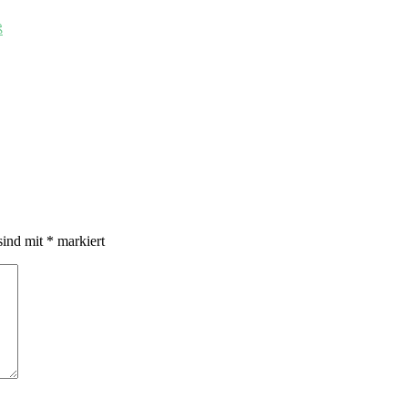
ß
sind mit
*
markiert