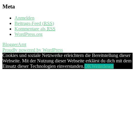
Meta
Anmelden
Beitrags-Feed (
RSS
)
Kommentare als
RSS
WordPress.org
BloggerAmt
Proudly powered by WordPress
Cookies und soziale Netzwerke erleichtern die Bereitstellung dieser
Webseite. Mit der Nutzung dieser Webseite erklärst du dich mit dem
Einsatz dieser Technologien einverstanden.
OK
Weiterlesen