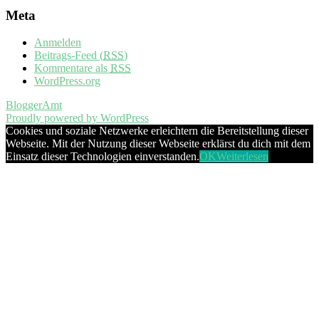
Meta
Anmelden
Beitrags-Feed (
RSS
)
Kommentare als
RSS
WordPress.org
BloggerAmt
Proudly powered by WordPress
Cookies und soziale Netzwerke erleichtern die Bereitstellung dieser
Webseite. Mit der Nutzung dieser Webseite erklärst du dich mit dem
Einsatz dieser Technologien einverstanden.
OK
Weiterlesen