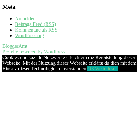
Meta
Anmelden
Beitrags-Feed (
RSS
)
Kommentare als
RSS
WordPress.org
BloggerAmt
Proudly powered by WordPress
Cookies und soziale Netzwerke erleichtern die Bereitstellung dieser
Webseite. Mit der Nutzung dieser Webseite erklärst du dich mit dem
Einsatz dieser Technologien einverstanden.
OK
Weiterlesen