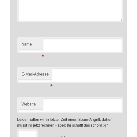
Name
*
E-Mail-Adresse
*
Website
Leider hatten wir in letzter Zeit einen Spam-Angriff, daher
müsst ihr jetzt rechnen - aber: Ihr schafft das schon! ;-)
*