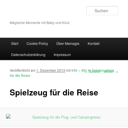
Such
Magische Momente mit Baby und Kind
Hauptmenü
Start
Cookie Policy
Über Mamagie
Kontakt
Zum Inhalt wechseln
Zum sekundären Inhalt wechseln
Datenschutzerklärung
Impressum
Veröffentlicht am
1. Dezember 2013
mit
640 × 481
in
Spielzeugliste
Bilder-Navigation
← Zurück
Weiter →
für die Reise
Spielzeug für die Reise