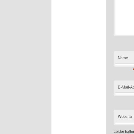
Name
E-Mail-A
Website
Leider hatten