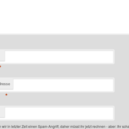
*
dresse
*
 wir in letzter Zeit einen Spam-Angriff, daher müsst ihr jetzt rechnen - aber: Ihr scha