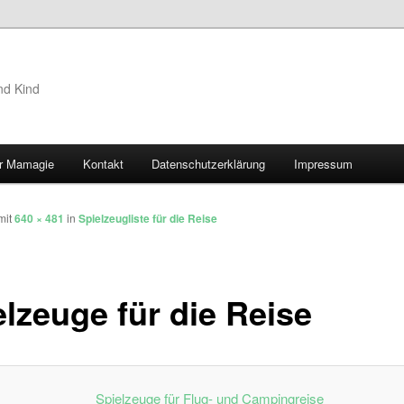
nd Kind
r Mamagie
Kontakt
Datenschutzerklärung
Impressum
hseln
mit
640 × 481
in
Spielzeugliste für die Reise
elzeuge für die Reise