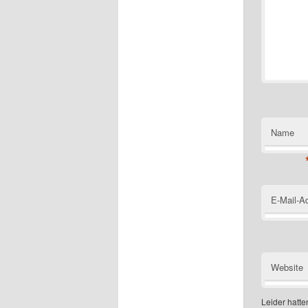
Name
E-Mail-A
Website
Leider hatten