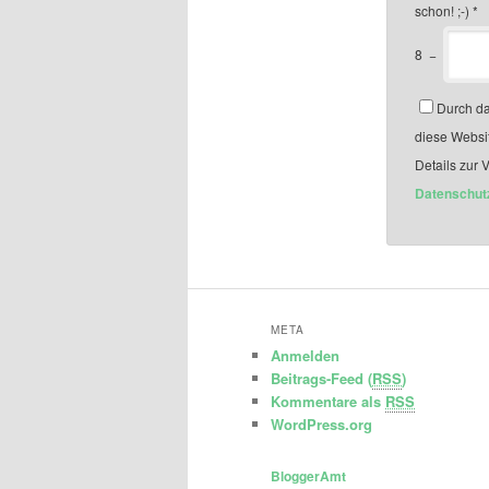
schon! ;-)
*
8
−
Durch da
diese Websi
Details zur 
Datenschut
META
Anmelden
Beitrags-Feed (
RSS
)
Kommentare als
RSS
WordPress.org
BloggerAmt