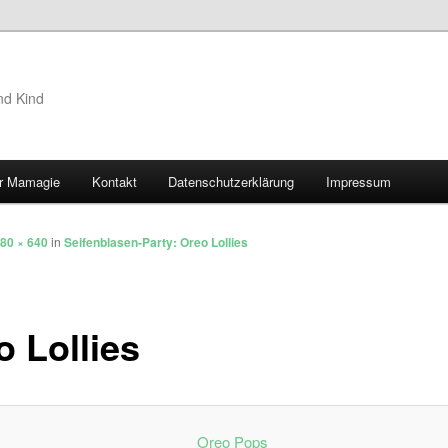
nd Kind
r Mamagie
Kontakt
Datenschutzerklärung
Impressum
hseln
80 × 640
in
Seifenblasen-Party: Oreo Lollies
o Lollies