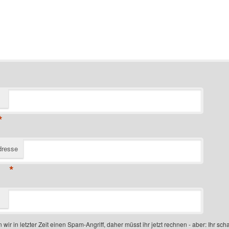
*
dresse
*
 wir in letzter Zeit einen Spam-Angriff, daher müsst ihr jetzt rechnen - aber: Ihr scha