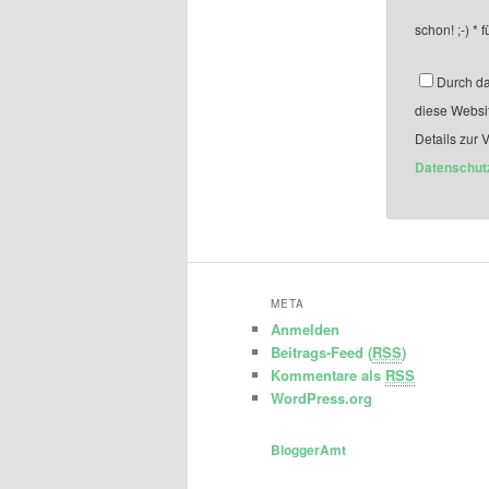
schon! ;-)
*
f
Durch da
diese Websi
Details zur 
Datenschut
META
Anmelden
Beitrags-Feed (
RSS
)
Kommentare als
RSS
WordPress.org
BloggerAmt