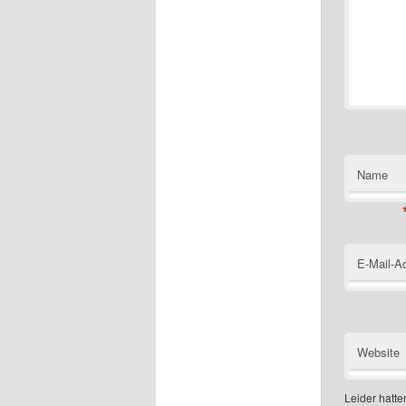
Name
E-Mail-A
Website
Leider hatten