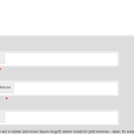
*
dresse
*
 wir in letzter Zeit einen Spam-Angriff, daher müsst ihr jetzt rechnen - aber: Ihr scha