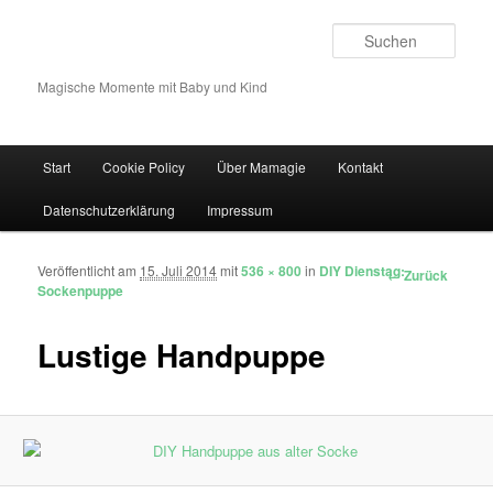
Such
Magische Momente mit Baby und Kind
Hauptmenü
Start
Cookie Policy
Über Mamagie
Kontakt
Zum Inhalt wechseln
Zum sekundären Inhalt wechseln
Datenschutzerklärung
Impressum
Veröffentlicht am
15. Juli 2014
mit
536 × 800
in
DIY Dienstag:
Bilder-Navigation
← Zurück
Sockenpuppe
Lustige Handpuppe