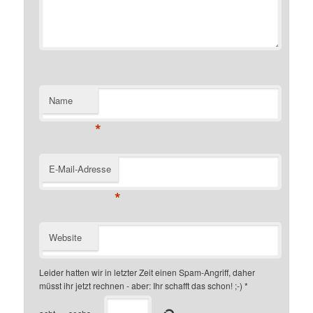
Name
*
E-Mail-Adresse
*
Website
Leider hatten wir in letzter Zeit einen Spam-Angriff, daher
müsst ihr jetzt rechnen - aber: Ihr schafft das schon! ;-)
*