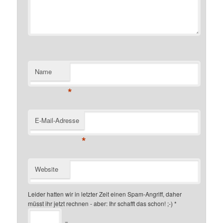
Name
*
E-Mail-Adresse
*
Website
Leider hatten wir in letzter Zeit einen Spam-Angriff, daher
müsst ihr jetzt rechnen - aber: Ihr schafft das schon! ;-)
*
−