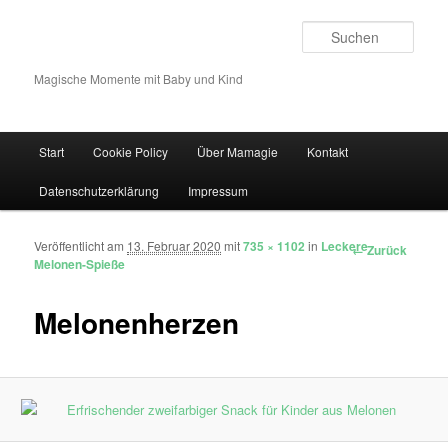
Such
Magische Momente mit Baby und Kind
Hauptmenü
Start
Cookie Policy
Über Mamagie
Kontakt
Zum Inhalt wechseln
Zum sekundären Inhalt wechseln
Datenschutzerklärung
Impressum
Veröffentlicht am
13. Februar 2020
mit
735 × 1102
in
Leckere
Bilder-Navigation
← Zurück
Melonen-Spieße
Melonenherzen