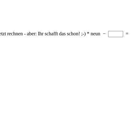
tzt rechnen - aber: Ihr schafft das schon! ;-)
*
neun
−
=