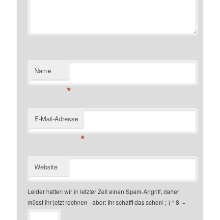
Name
*
E-Mail-Adresse
*
Website
Leider hatten wir in letzter Zeit einen Spam-Angriff, daher
müsst ihr jetzt rechnen - aber: Ihr schafft das schon! ;-)
*
8
−