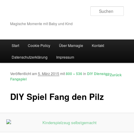
Such
Magische Momente mit Baby und Kind
Hauptmenü
Start
Cookie Policy
Über Mamagie
Kontakt
Zum Inhalt wechseln
Zum sekundären Inhalt wechseln
Datenschutzerklärung
Impressum
Veröffentlicht am
5. März 2015
mit
800 × 536
in
DIY Dienstag:
Bilder-Navigation
← Zurück
Fangspiel
DIY Spiel Fang den Pilz