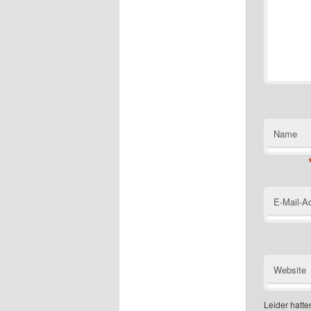
Name
E-Mail-A
Website
Leider hatten