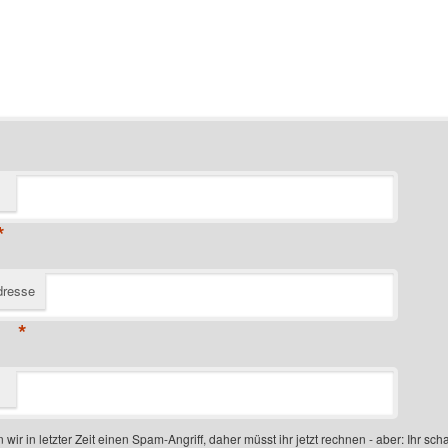
*
dresse
*
 wir in letzter Zeit einen Spam-Angriff, daher müsst ihr jetzt rechnen - aber: Ihr scha