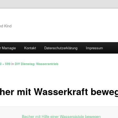
nd Kind
r Mamagie
Kontakt
Datenschutzerklärung
Impressum
hseln
0 × 599
in
DIY Dienstag: Wasserantrieb
her mit Wasserkraft bewe