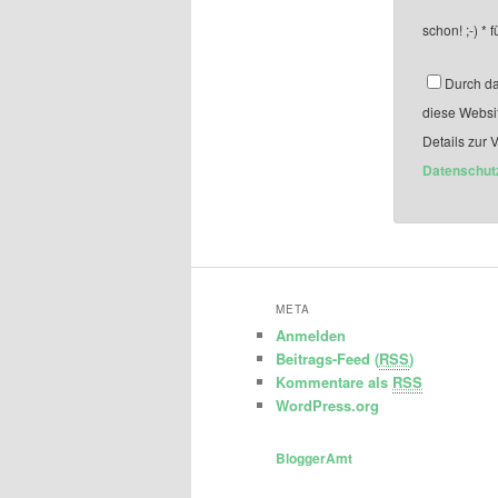
schon! ;-)
*
f
Durch da
diese Websi
Details zur 
Datenschut
META
Anmelden
Beitrags-Feed (
RSS
)
Kommentare als
RSS
WordPress.org
BloggerAmt