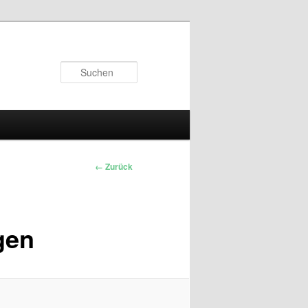
Suchen
← Zurück
gen