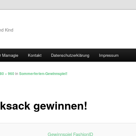
nd Kind
r Mamagie
Kontakt
Datenschutzerklärung
Impressum
hseln
80 × 960
in
Sommerferien-Gewinnspiel!
ksack gewinnen!