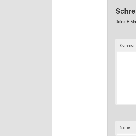
Schre
Deine E-Mai
Komment
Name