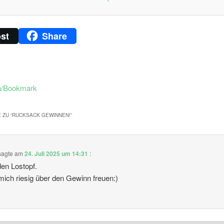
st
Share
n/Bookmark
 ZU “
RUCKSACK GEWINNEN!
”
sagte am
24. Juli 2025 um 14:31
:
den Lostopf.
ich riesig über den Gewinn freuen:)