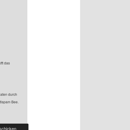
fft das
aten durch
ntispam Bee.