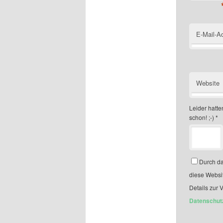
E-Mail-A
Website
Leider hatten
schon! ;-)
*
Durch da
diese Websi
Details zur 
Datenschut