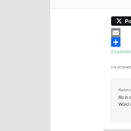
Po
Email
Empfehle
EIN GEDANKE
Ramm
Ab in 
Würd m