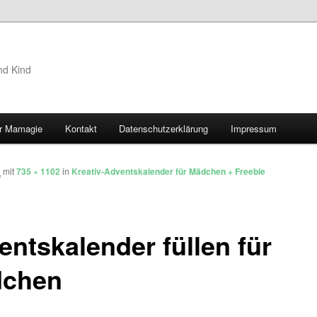
nd Kind
r Mamagie
Kontakt
Datenschutzerklärung
Impressum
hseln
8
mit
735 × 1102
in
Kreativ-Adventskalender für Mädchen + Freebie
entskalender füllen für
chen