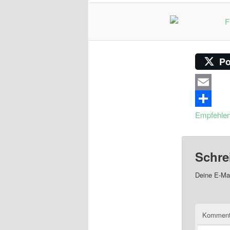
Po
Email
Empfehle
Schre
Deine E-Mai
Komment