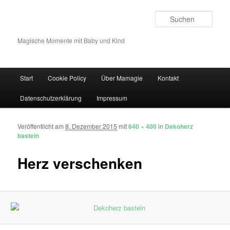
Such
Magische Momente mit Baby und Kind
Hauptmenü
Start
Cookie Policy
Über Mamagie
Kontakt
Zum Inhalt wechseln
Zum sekundären Inhalt wechseln
Datenschutzerklärung
Impressum
Veröffentlicht am
8. Dezember 2015
mit
640 × 400
in
Dekoherz
Bilder-Navigation
basteln
Herz verschenken