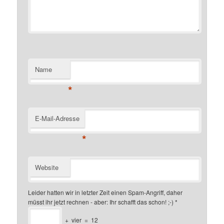
Name
*
E-Mail-Adresse
*
Website
Leider hatten wir in letzter Zeit einen Spam-Angriff, daher
müsst ihr jetzt rechnen - aber: Ihr schafft das schon! ;-)
*
+
vier
=
12