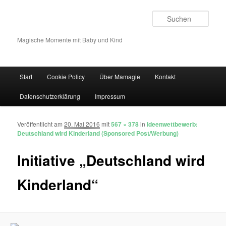
Such
Magische Momente mit Baby und Kind
Hauptmenü
Start
Cookie Policy
Über Mamagie
Kontakt
Zum Inhalt wechseln
Zum sekundären Inhalt wechseln
Datenschutzerklärung
Impressum
Veröffentlicht am
20. Mai 2016
mit
567 × 378
in
Ideenwettbewerb:
Bilder-Navigation
Deutschland wird Kinderland (Sponsored Post/Werbung)
Initiative „Deutschland wird
Kinderland“