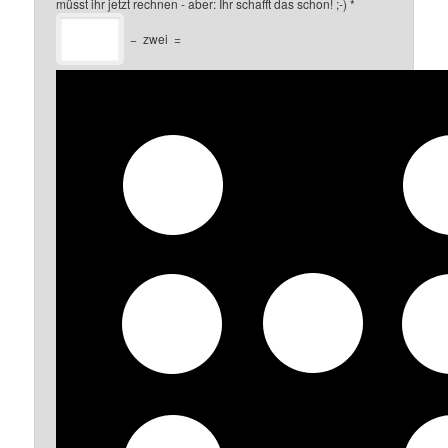
müsst ihr jetzt rechnen - aber: Ihr schafft das schon! ;-)
*
−
zwei
=