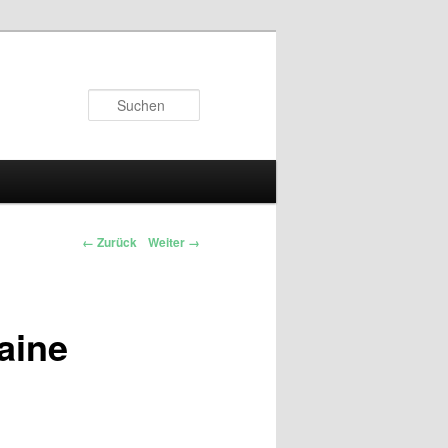
Suchen
← Zurück
Weiter →
aine