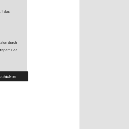
fft das
aten durch
ntispam Bee.