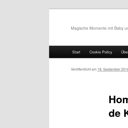
Magische Momente mit Baby u
Hauptmenü
Start
Cookie Policy
Übe
Zum Inhalt wechseln
Zum sekundären Inhalt wec
Bilder-Navigation
Veröffentlicht am
18. September 201
Hom
de 