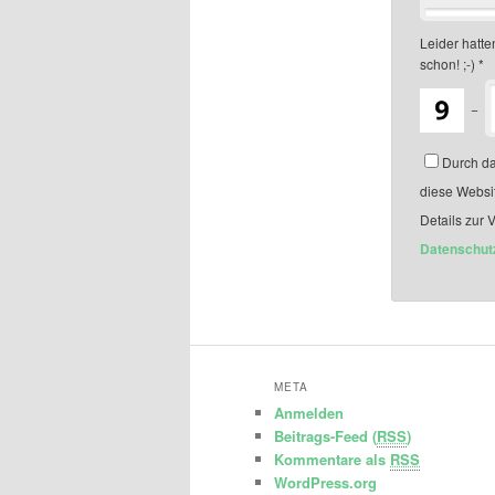
Leider hatten
schon! ;-)
*
−
Durch da
diese Websi
Details zur 
Datenschut
META
Anmelden
Beitrags-Feed (
RSS
)
Kommentare als
RSS
WordPress.org