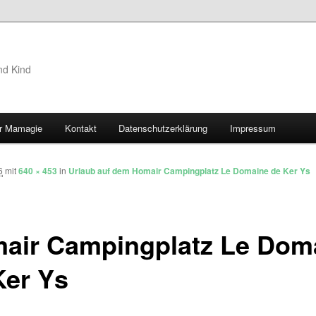
nd Kind
r Mamagie
Kontakt
Datenschutzerklärung
Impressum
hseln
6
mit
640 × 453
in
Urlaub auf dem Homair Campingplatz Le Domaine de Ker Ys
air Campingplatz Le Dom
Ker Ys