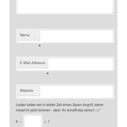
Name
*
E-Mail-Adresse
*
Website
Leider hatten wir in letzter Zeit einen Spam-Angriff, daher
müsst ihr jetzt rechnen - aber: Ihr schafft das schon! ;-)
*
6
−
=
1