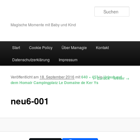
Such
Magische Momente mit Baby und Kind
Hauptmenü
Start
Cookie Policy
Über Mamagie
Kontakt
Zum Inhalt wechseln
Zum sekundären Inhalt wechseln
Datenschutzerklärung
Impressum
Veröffentlicht am
18. September 2016
mit
640 × 453
in
Urlaub auf
Bilder-Navigation
← Zurück
Weiter →
dem Homair Campingplatz Le Domaine de Ker Ys
neu6-001