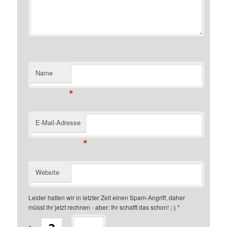
Name
*
E-Mail-Adresse
*
Website
Leider hatten wir in letzter Zeit einen Spam-Angriff, daher
müsst ihr jetzt rechnen - aber: Ihr schafft das schon! ;-)
*