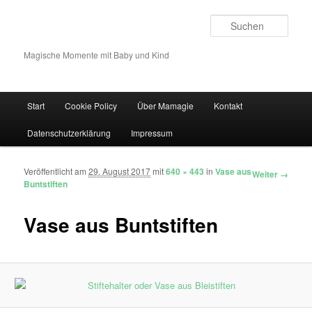
Such
Magische Momente mit Baby und Kind
Hauptmenü
Start
Cookie Policy
Über Mamagie
Kontakt
Zum Inhalt wechseln
Zum sekundären Inhalt wechseln
Datenschutzerklärung
Impressum
Veröffentlicht am
29. August 2017
mit
640 × 443
in
Vase aus
Bilder-Navigation
Weiter →
Buntstiften
Vase aus Buntstiften