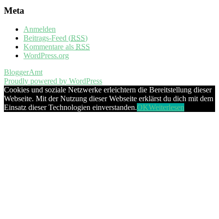
Meta
Anmelden
Beitrags-Feed (
RSS
)
Kommentare als
RSS
WordPress.org
BloggerAmt
Proudly powered by WordPress
Cookies und soziale Netzwerke erleichtern die Bereitstellung dieser
Webseite. Mit der Nutzung dieser Webseite erklärst du dich mit dem
Einsatz dieser Technologien einverstanden.
OK
Weiterlesen