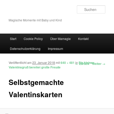
Such
Magische Momente mit Baby und Kind
Hauptmenü
Start
Cookie Policy
Über Mamagie
Kontakt
Zum Inhalt wechseln
Zum sekundären Inhalt wechseln
Datenschutzerklärung
Impressum
Veröffentlicht am
23. Januar 2018
mit
640 × 481
in
Ein kleiner
Bilder-Navigation
← Zurück
Weiter →
Valentinsgruß bereitet große Freude
Selbstgemachte
Valentinskarten