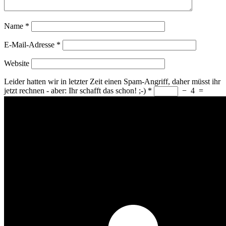
Name
*
E-Mail-Adresse
*
Website
Leider hatten wir in letzter Zeit einen Spam-Angriff, daher müsst ihr
jetzt rechnen - aber: Ihr schafft das schon! ;-)
*
−
4
=