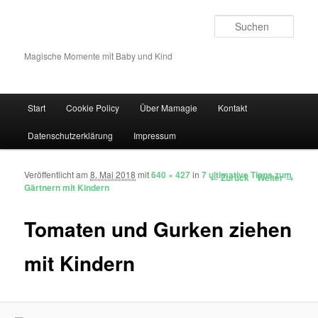
Such
Magische Momente mit Baby und Kind
Hauptmenü
Start
Cookie Policy
Über Mamagie
Kontakt
Zum Inhalt wechseln
Zum sekundären Inhalt wechseln
Datenschutzerklärung
Impressum
Veröffentlicht am
8. Mai 2018
mit
640 × 427
in
7 ultimative Tipps zum
Bilder-Navigation
← Zurück
Weiter →
Gärtnern mit Kindern
Tomaten und Gurken ziehen
mit Kindern