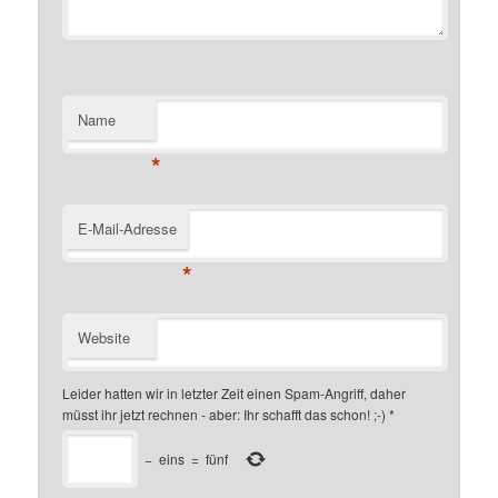
Name
*
E-Mail-Adresse
*
Website
Leider hatten wir in letzter Zeit einen Spam-Angriff, daher
müsst ihr jetzt rechnen - aber: Ihr schafft das schon! ;-)
*
−
eins
=
fünf