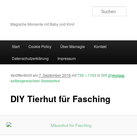
Such
Magische Momente mit Baby und Kind
Hauptmenü
Start
Cookie Policy
Über Mamagie
Kontakt
Zum Inhalt wechseln
Zum sekundären Inhalt wechseln
Datenschutzerklärung
Impressum
Veröffentlicht am
7. September 2018
mit
735 × 1102
in
DIY Dienstag:
Bilder-Navigation
← Zurück
selbstgemachter Sonnenhut
DIY Tierhut für Fasching