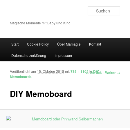
Such
Magische Momente mit Baby und Kind
Hauptmenü
Start
Cookie Policy
Über Mamagie
Kontakt
Zum Inhalt wechseln
Zum sekundären Inhalt wechseln
Datenschutzerklärung
Impressum
Veröffentlicht am
15. Oktober 2018
mit
735 × 1102
in
DIY
Bilder-Navigation
← Zurück
Weiter →
Memoboards
DIY Memoboard