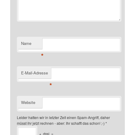
Name
*
E-Mail-Adresse
*
Website
Leider hatten wir in letzter Zeit einen Spam-Angriff, daher
müsst ihr jetzt rechnen - aber: Ihr schafft das schon! ;-)
*
+
drei
=