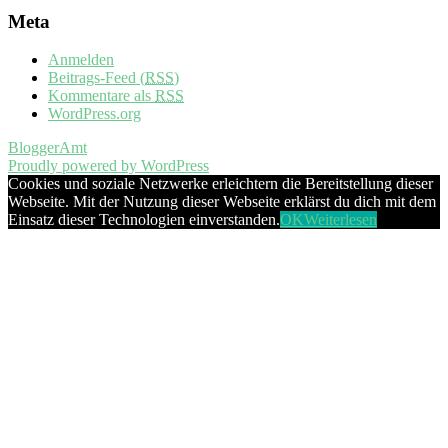
Meta
Anmelden
Beitrags-Feed (
RSS
)
Kommentare als
RSS
WordPress.org
BloggerAmt
Proudly powered by WordPress
Cookies und soziale Netzwerke erleichtern die Bereitstellung dieser
Webseite. Mit der Nutzung dieser Webseite erklärst du dich mit dem
Einsatz dieser Technologien einverstanden.
OK
Weiterlesen