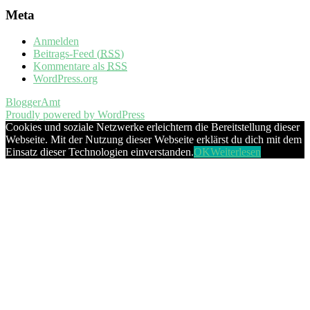
Meta
Anmelden
Beitrags-Feed (
RSS
)
Kommentare als
RSS
WordPress.org
BloggerAmt
Proudly powered by WordPress
Cookies und soziale Netzwerke erleichtern die Bereitstellung dieser
Webseite. Mit der Nutzung dieser Webseite erklärst du dich mit dem
Einsatz dieser Technologien einverstanden.
OK
Weiterlesen