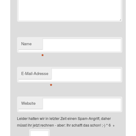
Name
*
E-Mail-Adresse
*
Website
Leider hatten wir in letzter Zeit einen Spam-Angriff, daher
müsst ihr jetzt rechnen - aber: Ihr schafft das schon! ;-)
*
6
+