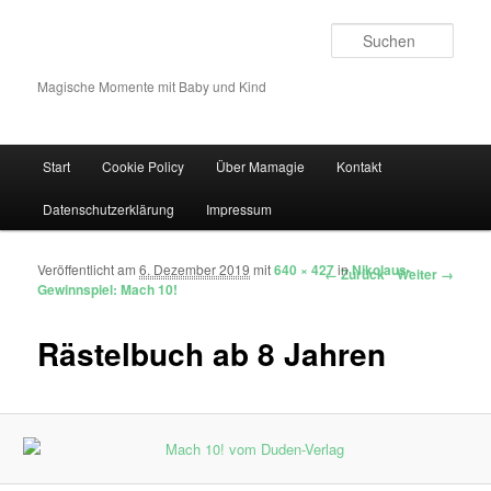
Such
Magische Momente mit Baby und Kind
Hauptmenü
Start
Cookie Policy
Über Mamagie
Kontakt
Zum Inhalt wechseln
Zum sekundären Inhalt wechseln
Datenschutzerklärung
Impressum
Veröffentlicht am
6. Dezember 2019
mit
640 × 427
in
Nikolaus-
Bilder-Navigation
← Zurück
Weiter →
Gewinnspiel: Mach 10!
Rästelbuch ab 8 Jahren