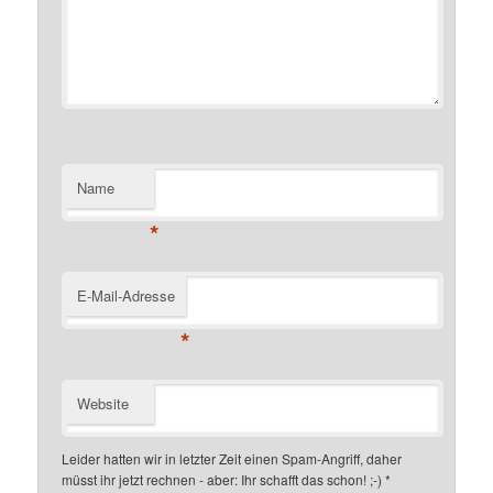
Name
*
E-Mail-Adresse
*
Website
Leider hatten wir in letzter Zeit einen Spam-Angriff, daher
müsst ihr jetzt rechnen - aber: Ihr schafft das schon! ;-)
*