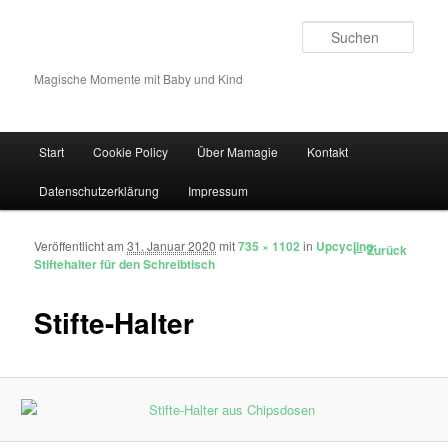
Such
Magische Momente mit Baby und Kind
Hauptmenü
Start
Cookie Policy
Über Mamagie
Kontakt
Zum Inhalt wechseln
Zum sekundären Inhalt wechseln
Datenschutzerklärung
Impressum
Veröffentlicht am
31. Januar 2020
mit
735 × 1102
in
Upcycling:
Bilder-Navigation
← Zurück
Stiftehalter für den Schreibtisch
Stifte-Halter