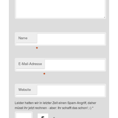
Name
*
E-Mail-Adresse
*
Website
Leider hatten wir in letzter Zeit einen Spam-Angriff, daher
müsst ihr jetzt rechnen - aber: Ihr schafft das schon! ;-)
*