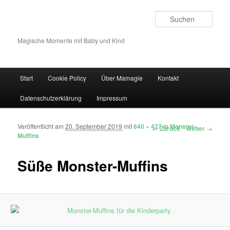
Such
Magische Momente mit Baby und Kind
Hauptmenü
Start
Cookie Policy
Über Mamagie
Kontakt
Zum Inhalt wechseln
Zum sekundären Inhalt wechseln
Datenschutzerklärung
Impressum
Veröffentlicht am
20. September 2019
mit
640 × 427
in
Monster-
Bilder-Navigation
← Zurück
Weiter →
Muffins
Süße Monster-Muffins