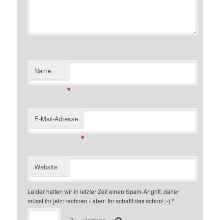
Name
*
E-Mail-Adresse
*
Website
Leider hatten wir in letzter Zeit einen Spam-Angriff, daher
müsst ihr jetzt rechnen - aber: Ihr schafft das schon! ;-)
*