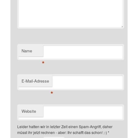
Name
*
E-Mail-Adresse
*
Website
Leider hatten wir in letzter Zeit einen Spam-Angriff, daher
müsst ihr jetzt rechnen - aber: Ihr schafft das schon! ;-)
*