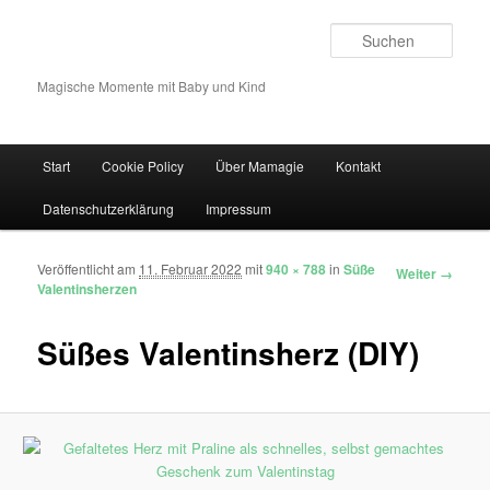
Such
Magische Momente mit Baby und Kind
Hauptmenü
Start
Cookie Policy
Über Mamagie
Kontakt
Zum Inhalt wechseln
Zum sekundären Inhalt wechseln
Datenschutzerklärung
Impressum
Veröffentlicht am
11. Februar 2022
mit
940 × 788
in
Süße
Bilder-Navigation
Weiter →
Valentinsherzen
Süßes Valentinsherz (DIY)