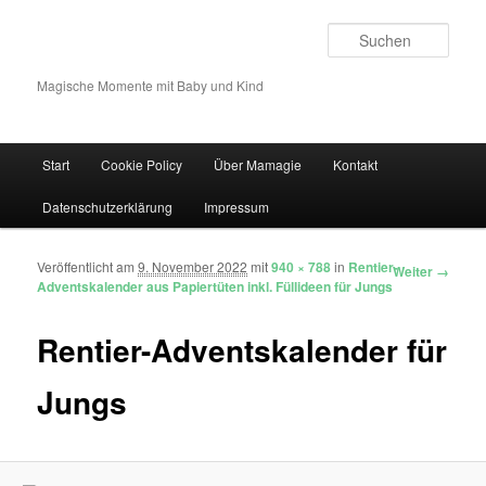
Such
Magische Momente mit Baby und Kind
Hauptmenü
Start
Cookie Policy
Über Mamagie
Kontakt
Zum Inhalt wechseln
Zum sekundären Inhalt wechseln
Datenschutzerklärung
Impressum
Veröffentlicht am
9. November 2022
mit
940 × 788
in
Rentier-
Bilder-Navigation
Weiter →
Adventskalender aus Papiertüten inkl. Füllideen für Jungs
Rentier-Adventskalender für
Jungs