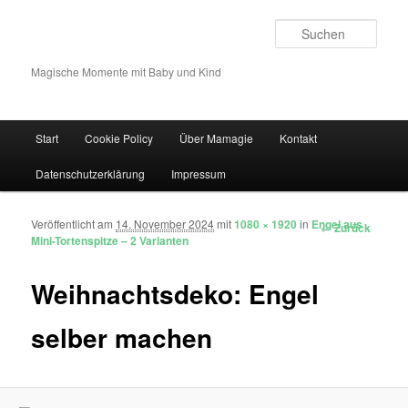
Such
Magische Momente mit Baby und Kind
Hauptmenü
Start
Cookie Policy
Über Mamagie
Kontakt
Zum Inhalt wechseln
Zum sekundären Inhalt wechseln
Datenschutzerklärung
Impressum
Veröffentlicht am
14. November 2024
mit
1080 × 1920
in
Engel aus
Bilder-Navigation
← Zurück
Mini-Tortenspitze – 2 Varianten
Weihnachtsdeko: Engel
selber machen