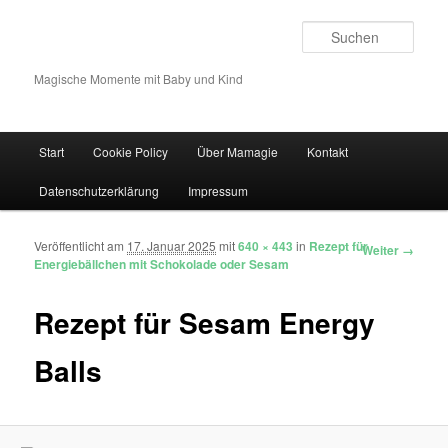
Such
Magische Momente mit Baby und Kind
Hauptmenü
Start
Cookie Policy
Über Mamagie
Kontakt
Zum Inhalt wechseln
Zum sekundären Inhalt wechseln
Datenschutzerklärung
Impressum
Veröffentlicht am
17. Januar 2025
mit
640 × 443
in
Rezept für
Bilder-Navigation
Weiter →
Energiebällchen mit Schokolade oder Sesam
Rezept für Sesam Energy
Balls