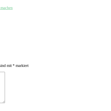
r machen
sind mit
*
markiert