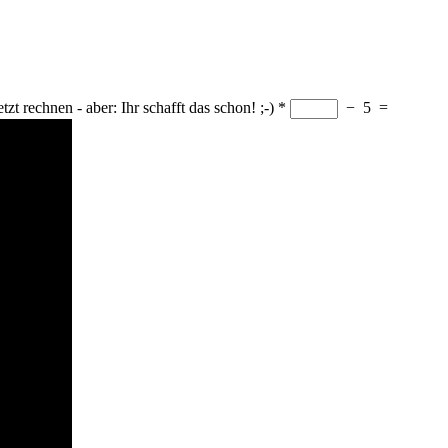
tzt rechnen - aber: Ihr schafft das schon! ;-)
*
−
5
=