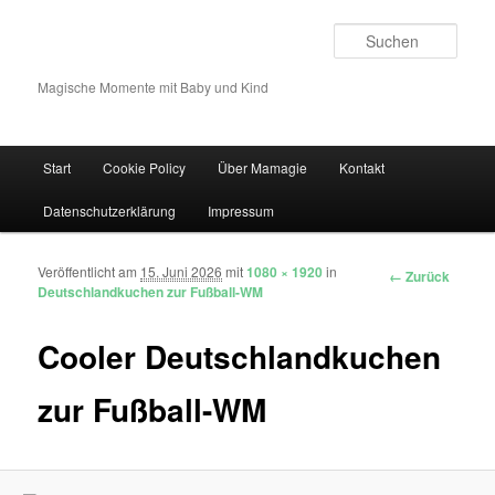
Such
Magische Momente mit Baby und Kind
Hauptmenü
Start
Cookie Policy
Über Mamagie
Kontakt
Zum Inhalt wechseln
Zum sekundären Inhalt wechseln
Datenschutzerklärung
Impressum
Veröffentlicht am
15. Juni 2026
mit
1080 × 1920
in
Bilder-Navigation
← Zurück
Deutschlandkuchen zur Fußball-WM
Cooler Deutschlandkuchen
zur Fußball-WM