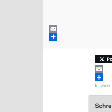
Po
Email
Empfehle
Schre