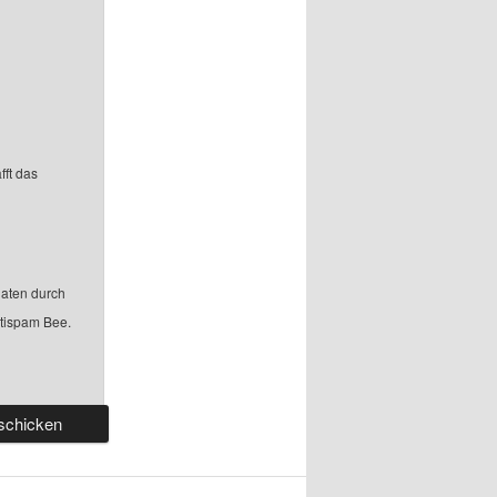
fft das
aten durch
ntispam Bee.