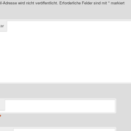
l-Adresse wird nicht veröffentlicht.
Erforderliche Felder sind mit
*
markiert
ar
*