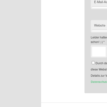
E-Mail-A
Website
Leider hatten
schon! ;-)
*
Durch da
diese Websi
Details zur 
Datenschut