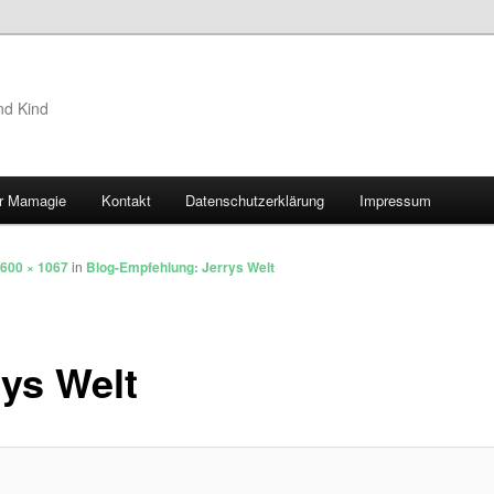
nd Kind
r Mamagie
Kontakt
Datenschutzerklärung
Impressum
hseln
600 × 1067
in
Blog-Empfehlung: Jerrys Welt
rys Welt