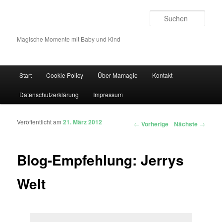
Such
Magische Momente mit Baby und Kind
Hauptmenü
Start
Cookie Policy
Über Mamagie
Kontakt
Zum Inhalt wechseln
Zum sekundären Inhalt wechseln
Datenschutzerklärung
Impressum
Veröffentlicht am
21. März 2012
Artikelnavigation
←
Vorherige
Nächste
→
Blog-Empfehlung: Jerrys
Welt