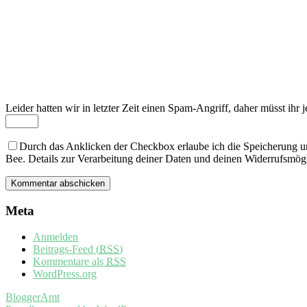
Leider hatten wir in letzter Zeit einen Spam-Angriff, daher müsst ihr je
Durch das Anklicken der Checkbox erlaube ich die Speicherung u
Bee. Details zur Verarbeitung deiner Daten und deinen Widerrufsmögl
Meta
Anmelden
Beitrags-Feed (
RSS
)
Kommentare als
RSS
WordPress.org
BloggerAmt