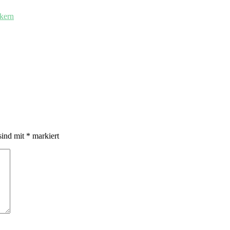
kern
sind mit
*
markiert